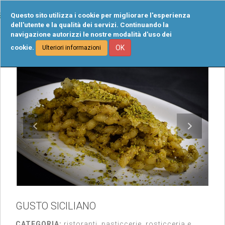
Tog
Questo sito utilizza i cookie per migliorare l'esperienza
navi
dell'utente e la qualità dei servizi. Continuando la
navigazione autorizzi le nostre modalità d'uso dei
cookie.
OK
Ulteriori informazioni
GUSTO SICILIANO
CATEGORIA:
ristoranti, pasticcerie, rosticceria e