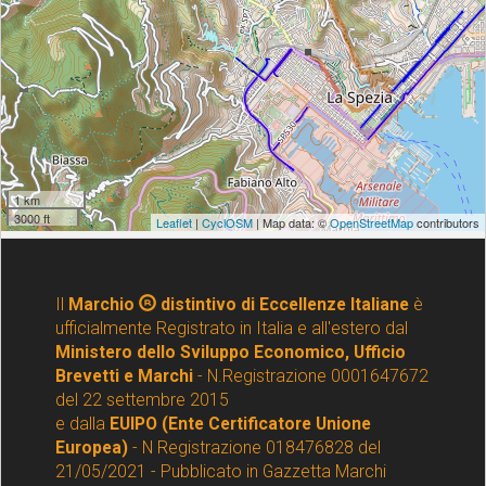
Il
Marchio
distintivo di Eccellenze Italiane
è
ufficialmente Registrato in Italia e all'estero dal
Ministero dello Sviluppo Economico, Ufficio
Brevetti e Marchi
- N.Registrazione 0001647672
del 22 settembre 2015
e dalla
EUIPO (Ente Certificatore Unione
Europea)
- N Registrazione 018476828 del
21/05/2021 - Pubblicato in Gazzetta Marchi