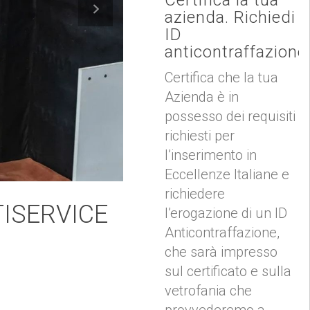
azienda. Richiedi
ID
anticontraffazione
Certifica che la tua
Azienda è in
possesso dei requisiti
richiesti per
l’inserimento in
Eccellenze Italiane e
richiedere
TISERVICE
l’erogazione di un ID
Anticontraffazione,
che sarà impresso
sul certificato e sulla
vetrofania che
provvederemo a