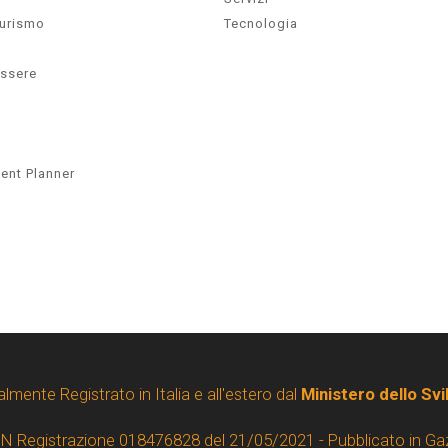
Turismo
Tecnologia
essere
ent Planner
almente Registrato in Italia e all'estero dal
Ministero dello Sv
 N Registrazione 018476828 del 21/05/2021 - Pubblicato in Ga