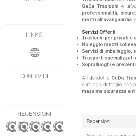
GeDa Traslochi
è un’az
professionalità, sicur
mezzi all’avanguardia
, 
Servizi Offerti
LINKS
Traslochi per privati e
Noleggio mezzi solleva
Servizi di imballaggio,
Trasporti specializzati
Sopralluoghi e preventiv
CONDIVIDI
Affidandoti a
GeDa Tras
cura ogni dettaglio con p
massima sicurezza e ris
RECENSIONI
Recensioni
Nessuna recensione p