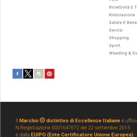
Ricettività E 
Ristorazione
Salute E Ben
Servizi
Shopping
Sport
Weeding & Ev
Il
Marchio
distintivo di Eccellenze Italiane
è uffici
N.Registrazione 0001647672 del 22 settembre 2015
e dalla
EUIPO (Ente Certificatore Unione Europea)
-