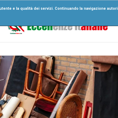
ri Numeri
Wall Of Excellences
Segnala Un’eccellenza
D
'utente e la qualità dei servizi. Continuando la navigazione autor
Domande Frequenti