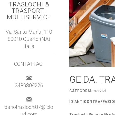
TRASLOCHI &
TRASPORTI
MULTISERVICE
Via Santa Maria, 110
80010 Quarto (NA)
Italia
CONTATTACI
GE.DA. TR
3489809226
CATEGORIA:
servizi
ID ANTICONTRAFFAZIO
dariotraslochi87@iclo
ud.com
Traslochi Sicuri e Prof