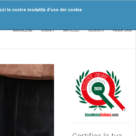
iventa Un Segnalatore
izzi le nostre modalità d'uso dei cookie.
MAGAZINE
EVENTI
ARTICOLI
ISCRIVITI
PAGA ORA
Certifica la tua