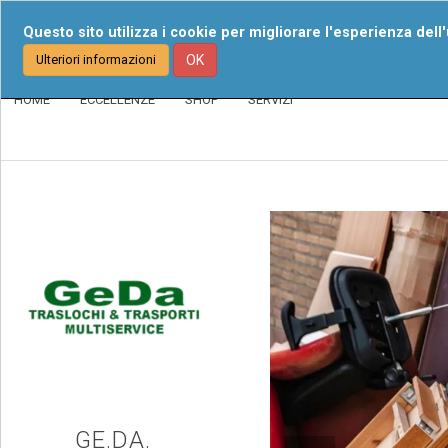
Chi Siamo
I Nost
Questo sito utilizza i cookie per migliorare l'esperienza dell
Ulteriori informazioni
OK
HOME
ECCELLENZE
SHOP
SERVIZI
GE.DA.