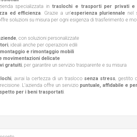
ienda specializzata in
traslochi e trasporti per privati e
ezza ed efficienza
. Grazie a un'
esperienza pluriennale
nel s
offre soluzioni su misura per ogni esigenza di trasferimento e m
 aziende
, con soluzioni personalizzate
tori
, ideali anche per operazioni edili
 smontaggio e rimontaggio mobili
 e movimentazioni delicate
i gratuiti
, per garantire un servizio trasparente e su misura
lochi
, avrai la certezza di un trasloco
senza stress
, gestito
recisione. L’azienda offre un servizio
puntuale, affidabile e pe
petto per i beni trasportati
.
resente