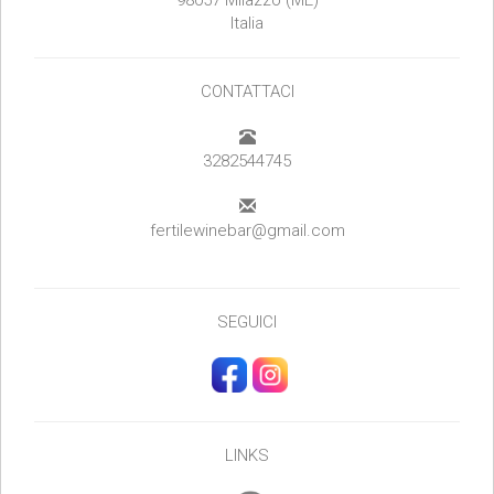
98057 Milazzo (ME)
Italia
CONTATTACI
3282544745
fertilewinebar@gmail.com
SEGUICI
LINKS