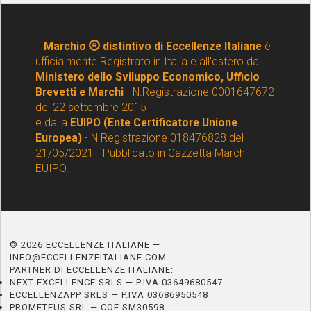
Il
Marchio
distintivo di Eccellenze Italiane
è
ufficialmente Registrato in Italia e all'estero dal
Ministero dello Sviluppo Economico, Ufficio
Brevetti e Marchi
- N.Registrazione 0001647672
del 22 settembre 2015
e dalla
EUIPO (Ente Certificatore Unione
Europea)
- N Registrazione 018476828 del
21/05/2021 - Pubblicato in Gazzetta Marchi
EUIPO.
© 2026 ECCELLENZE ITALIANE —
INFO@ECCELLENZEITALIANE.COM
PARTNER DI ECCELLENZE ITALIANE:
NEXT EXCELLENCE SRLS — P.IVA 03649680547
ECCELLENZAPP SRLS — P.IVA 03686950548
PROMETEUS SRL — COE SM30598