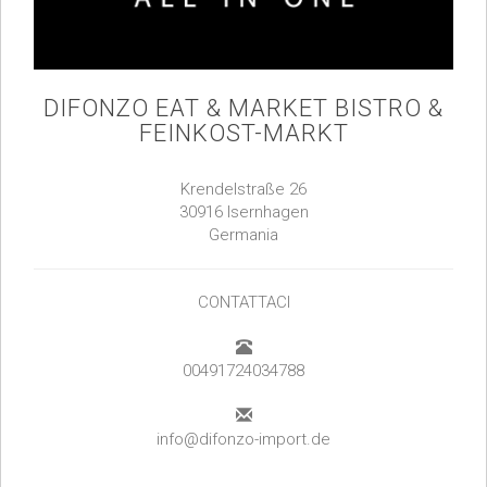
DIFONZO EAT & MARKET BISTRO &
FEINKOST-MARKT
Krendelstraße 26
30916 Isernhagen
Germania
CONTATTACI
00491724034788
info@difonzo-import.de