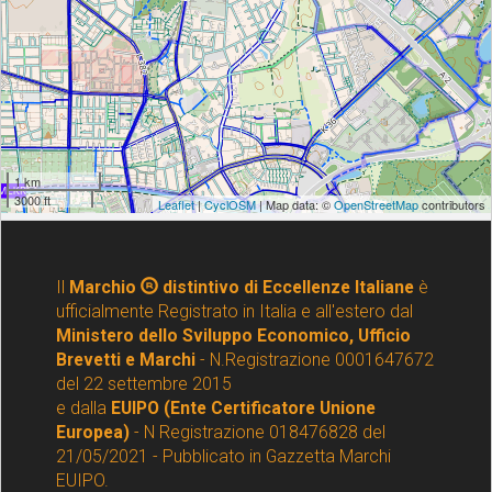
Il
Marchio
distintivo di Eccellenze Italiane
è
ufficialmente Registrato in Italia e all'estero dal
Ministero dello Sviluppo Economico, Ufficio
Brevetti e Marchi
- N.Registrazione 0001647672
del 22 settembre 2015
e dalla
EUIPO (Ente Certificatore Unione
Europea)
- N Registrazione 018476828 del
21/05/2021 - Pubblicato in Gazzetta Marchi
EUIPO.