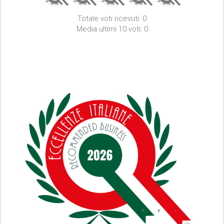
Totale voti ricevuti: 0
Media ultimi 10 voti: 0