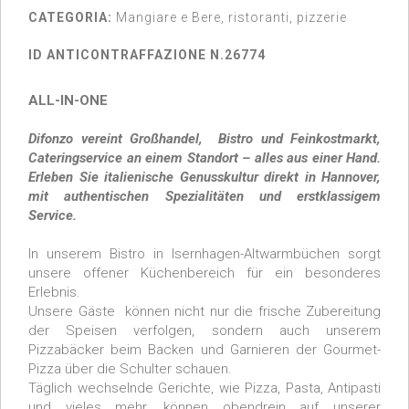
CATEGORIA:
Mangiare e Bere, ristoranti, pizzerie
ID ANTICONTRAFFAZIONE N.26774
ALL-IN-ONE
Difonzo vereint Großhandel, Bistro und Feinkostmarkt,
Cateringservice an einem Standort – alles aus einer Hand.
Erleben Sie italienische Genusskultur direkt in Hannover,
mit authentischen Spezialitäten und erstklassigem
Service.
In unserem Bistro in Isernhagen-Altwarmbüchen sorgt
unsere offener Küchenbereich für ein besonderes
Erlebnis.
Unsere Gäste können nicht nur die frische Zubereitung
der Speisen verfolgen, sondern auch unserem
Pizzabäcker beim Backen und Garnieren der Gourmet-
Pizza über die Schulter schauen.
Täglich wechselnde Gerichte, wie Pizza, Pasta, Antipasti
und vieles mehr, können obendrein auf unserer