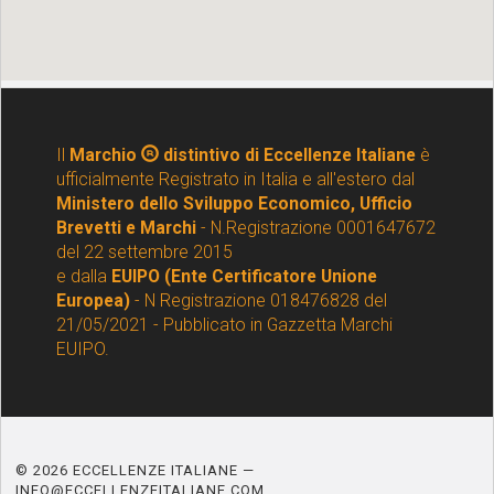
Il
Marchio
distintivo di Eccellenze Italiane
è
ufficialmente Registrato in Italia e all'estero dal
Ministero dello Sviluppo Economico, Ufficio
Brevetti e Marchi
- N.Registrazione 0001647672
del 22 settembre 2015
e dalla
EUIPO (Ente Certificatore Unione
Europea)
- N Registrazione 018476828 del
21/05/2021 - Pubblicato in Gazzetta Marchi
EUIPO.
© 2026 ECCELLENZE ITALIANE —
INFO@ECCELLENZEITALIANE.COM