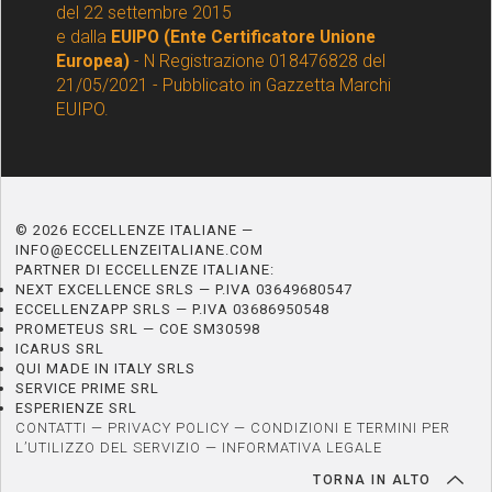
del 22 settembre 2015
e dalla
EUIPO (Ente Certificatore Unione
Europea)
- N Registrazione 018476828 del
21/05/2021 - Pubblicato in Gazzetta Marchi
EUIPO.
© 2026 ECCELLENZE ITALIANE —
INFO@ECCELLENZEITALIANE.COM
PARTNER DI ECCELLENZE ITALIANE:
NEXT EXCELLENCE SRLS — P.IVA 03649680547
ECCELLENZAPP SRLS — P.IVA 03686950548
PROMETEUS SRL — COE SM30598
ICARUS SRL
QUI MADE IN ITALY SRLS
SERVICE PRIME SRL
ESPERIENZE SRL
CONTATTI
—
PRIVACY POLICY
—
CONDIZIONI E TERMINI PER
L’UTILIZZO DEL SERVIZIO
—
INFORMATIVA LEGALE
TORNA IN ALTO