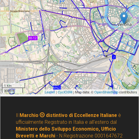
Il
Marchio
distintivo di Eccellenze Italiane
è
ufficialmente Registrato in Italia e all'estero dal
Ministero dello Sviluppo Economico, Ufficio
Brevetti e Marchi
- N.Registrazione 0001647672