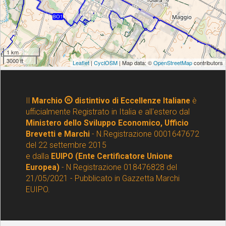
Il
Marchio
distintivo di Eccellenze Italiane
è
ufficialmente Registrato in Italia e all'estero dal
Ministero dello Sviluppo Economico, Ufficio
Brevetti e Marchi
- N.Registrazione 0001647672
del 22 settembre 2015
e dalla
EUIPO (Ente Certificatore Unione
Europea)
- N Registrazione 018476828 del
21/05/2021 - Pubblicato in Gazzetta Marchi
EUIPO.