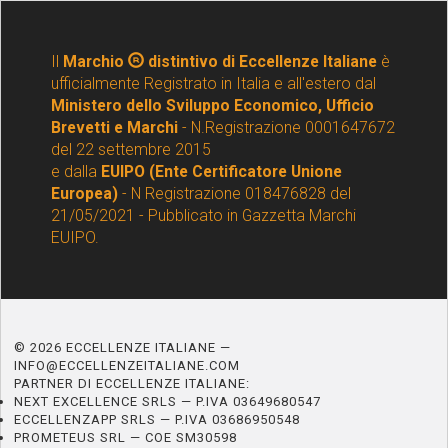
Il
Marchio
distintivo di Eccellenze Italiane
è
ufficialmente Registrato in Italia e all'estero dal
Ministero dello Sviluppo Economico, Ufficio
Brevetti e Marchi
- N.Registrazione 0001647672
del 22 settembre 2015
e dalla
EUIPO (Ente Certificatore Unione
Europea)
- N Registrazione 018476828 del
21/05/2021 - Pubblicato in Gazzetta Marchi
EUIPO.
© 2026 ECCELLENZE ITALIANE —
INFO@ECCELLENZEITALIANE.COM
PARTNER DI ECCELLENZE ITALIANE:
NEXT EXCELLENCE SRLS — P.IVA 03649680547
ECCELLENZAPP SRLS — P.IVA 03686950548
PROMETEUS SRL — COE SM30598