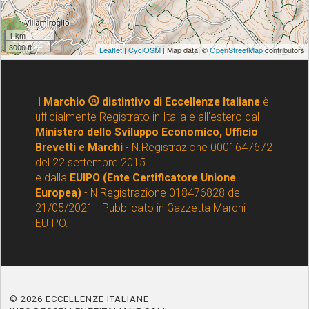
Il
Marchio
distintivo di Eccellenze Italiane
è
ufficialmente Registrato in Italia e all'estero dal
Ministero dello Sviluppo Economico, Ufficio
Brevetti e Marchi
- N.Registrazione 0001647672
del 22 settembre 2015
e dalla
EUIPO (Ente Certificatore Unione
Europea)
- N Registrazione 018476828 del
21/05/2021 - Pubblicato in Gazzetta Marchi
EUIPO.
© 2026 ECCELLENZE ITALIANE —