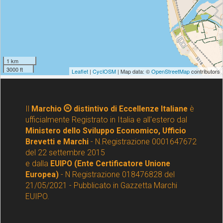
Il
Marchio
distintivo di Eccellenze Italiane
è
ufficialmente Registrato in Italia e all'estero dal
Ministero dello Sviluppo Economico, Ufficio
Brevetti e Marchi
- N.Registrazione 0001647672
del 22 settembre 2015
e dalla
EUIPO (Ente Certificatore Unione
Europea)
- N Registrazione 018476828 del
21/05/2021 - Pubblicato in Gazzetta Marchi
EUIPO.