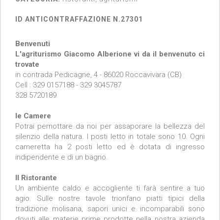
ID ANTICONTRAFFAZIONE N.27301
Benvenuti
L'agriturismo Giacomo Alberione vi da il benvenuto ci
trovate
in contrada Pedicagne, 4 - 86020 Roccavivara (CB)
Cell : 329 0157188 - 329 3045787
328 5720189
le Camere
Potrai pernottare da noi per assaporare la bellezza del
silenzio della natura. I posti letto in totale sono 10. Ogni
cameretta ha 2 posti letto ed è dotata di ingresso
indipendente e di un bagno.
Il Ristorante
Un ambiente caldo e accogliente ti farà sentire a tuo
agio. Sulle nostre tavole trionfano piatti tipici della
tradizione molisana, sapori unici e incomparabili sono
dovuti alle materie prime prodotte nella nostra azienda