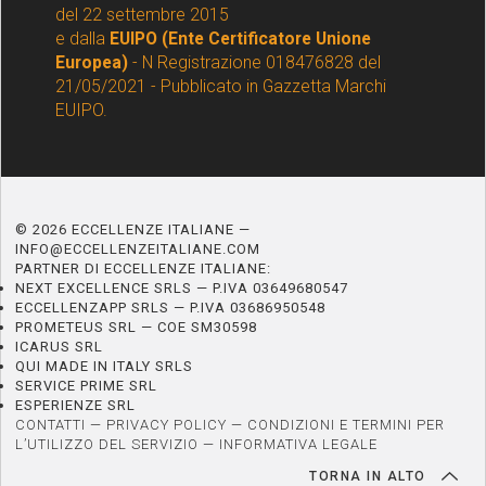
del 22 settembre 2015
e dalla
EUIPO (Ente Certificatore Unione
Europea)
- N Registrazione 018476828 del
21/05/2021 - Pubblicato in Gazzetta Marchi
EUIPO.
© 2026 ECCELLENZE ITALIANE —
INFO@ECCELLENZEITALIANE.COM
PARTNER DI ECCELLENZE ITALIANE:
NEXT EXCELLENCE SRLS — P.IVA 03649680547
ECCELLENZAPP SRLS — P.IVA 03686950548
PROMETEUS SRL — COE SM30598
ICARUS SRL
QUI MADE IN ITALY SRLS
SERVICE PRIME SRL
ESPERIENZE SRL
CONTATTI
—
PRIVACY POLICY
—
CONDIZIONI E TERMINI PER
L’UTILIZZO DEL SERVIZIO
—
INFORMATIVA LEGALE
TORNA IN ALTO