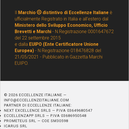
Il
Marchio
distintivo di Eccellenze Italiane
è
ufficialmente Registrato in Italia e all'estero dal
Ministero dello Sviluppo Economico, Ufficio
Brevetti e Marchi
- N.Registrazione 0001647672
del 22 settembre 2015
e dalla
EUIPO (Ente Certificatore Unione
Europea)
- N Registrazione 018476828 del
21/05/2021 - Pubblicato in Gazzetta Marchi
EUIPO.
© 2026 ECCELLENZE ITALIANE —
INFO@ECCELLENZEITALIANE.COM
PARTNER DI ECCELLENZE ITALIANE:
NEXT EXCELLENCE SRLS — P.IVA 03649680547
ECCELLENZAPP SRLS — P.IVA 03686950548
PROMETEUS SRL — COE SM30598
ICARUS SRL