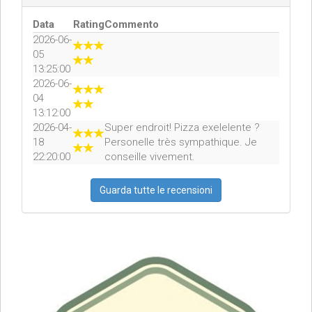
Data
Rating
Commento
2026-06-
05
13:25:00
2026-06-
04
13:12:00
2026-04-
Super endroit! Pizza exelelente ?
18
Personelle très sympathique. Je
22:20:00
conseille vivement.
Guarda tutte le recensioni