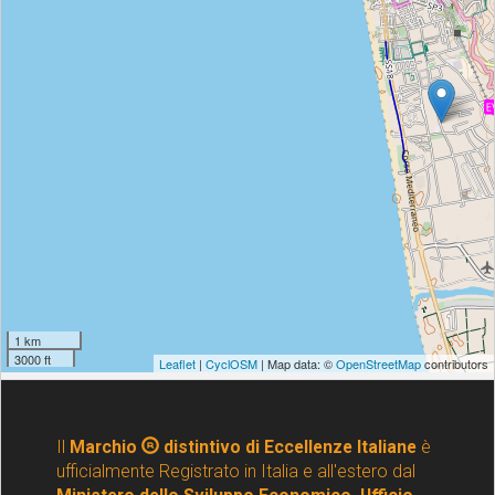
Il
Marchio
distintivo di Eccellenze Italiane
è
ufficialmente Registrato in Italia e all'estero dal