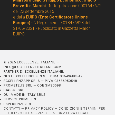
Ministero dello Sviluppo Economico, Ufficio
Brevetti e Marchi
- N.Registrazione 0001647672
del 22 settembre 2015
e dalla
EUIPO (Ente Certificatore Unione
Europea)
- N Registrazione 018476828 del
21/05/2021 - Pubblicato in Gazzetta Marchi
EUIPO.
© 2026 ECCELLENZE ITALIANE —
INFO@ECCELLENZEITALIANE.COM
PARTNER DI ECCELLENZE ITALIANE:
NEXT EXCELLENCE SRLS — P.IVA 03649680547
ECCELLENZAPP SRLS — P.IVA 03686950548
PROMETEUS SRL — COE SM30598
ICARUS SRL
QUI MADE IN ITALY SRLS
SERVICE PRIME SRL
ESPERIENZE SRL
CONTATTI
—
PRIVACY POLICY
—
CONDIZIONI E TERMINI PER
L’UTILIZZO DEL SERVIZIO
—
INFORMATIVA LEGALE