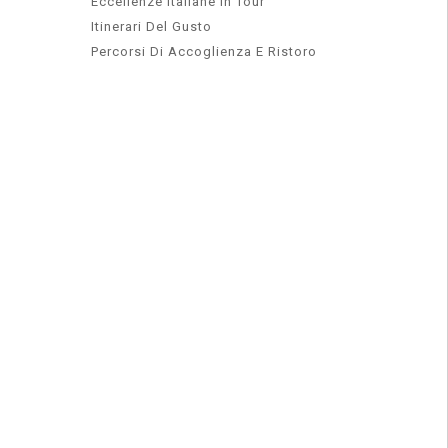
Eccellenze Italiane In Tour
Itinerari Del Gusto
Percorsi Di Accoglienza E Ristoro