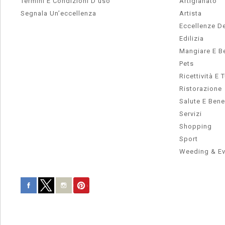
Termini E Condizioni D’uso
Artigianato
Segnala Un’eccellenza
Artista
Eccellenze De
Edilizia
Mangiare E B
Pets
Ricettività E 
Ristorazione
Salute E Ben
Servizi
Shopping
Sport
Weeding & Ev