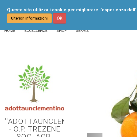
Chi Siamo
I Nost
Questo sito utilizza i cookie per migliorare l'esperienza dell
Ulteriori informazioni
OK
HOME
ECCELLENZE
SHOP
SERVIZI
''ADOTTAUNCLEMENTINO''
- O.P. TREZENE
SOC. AGR.