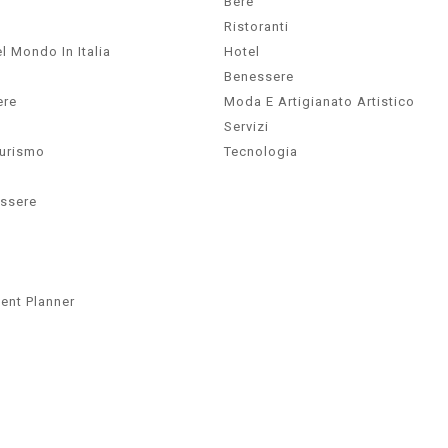
Bere
Ristoranti
l Mondo In Italia
Hotel
Benessere
ere
Moda E Artigianato Artistico
Servizi
Turismo
Tecnologia
essere
ent Planner