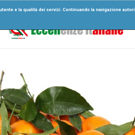
ri Numeri
Wall Of Excellences
Segnala Un’eccellenza
D
'utente e la qualità dei servizi. Continuando la navigazione autor
Domande Frequenti