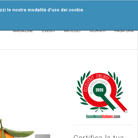
iventa Un Segnalatore
izzi le nostre modalità d'uso dei cookie.
MAGAZINE
EVENTI
ARTICOLI
ISCRIVITI
PAGA ORA
Certifica la tua