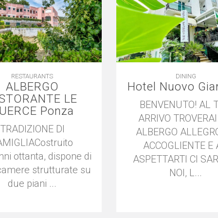
RESTAURANTS
DINING
ALBERGO
Hotel Nuovo Gia
ISTORANTE LE
BENVENUTO! AL 
UERCE Ponza
ARRIVO TROVERAI
TRADIZIONE DI
ALBERGO ALLEGR
AMIGLIACostruito
ACCOGLIENTE E 
nni ottanta, dispone di
ASPETTARTI CI SA
camere strutturate su
NOI, L...
due piani ...