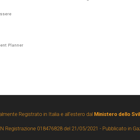
essere
ent Planner
almente Registrato in Italia e all'estero dal
Ministero dello Sv
 N Registrazione 018476828 del 21/05/2021 - Pubblicato in Ga