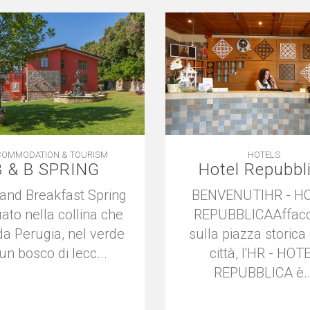
OMMODATION & TOURISM
HOTELS
B & B SPRING
Hotel Repubbl
 and Breakfast Spring
BENVENUTIHR - H
uato nella collina che
REPUBBLICAAffacc
a Perugia, nel verde
sulla piazza storica
 un bosco di lecc...
città, l'HR - HOT
REPUBBLICA è..