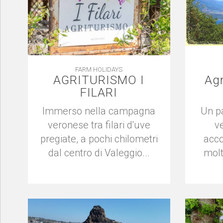
FARM HOLIDAYS
AGRITURISMO I
Agr
FILARI
Immerso nella campagna
Un p
veronese tra filari d'uve
v
pregiate, a pochi chilometri
acco
dal centro di Valeggio...
molta