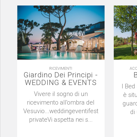
RICEVIMENTI
ACC
Giardino Dei Principi -
WEDDING & EVENTS
l Bed
Vivere il sogno di un
è sit
ricevimento all'ombra del
guard
Vesuvio...weddingeventifeste
di
privateVi aspetta nei s...