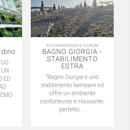
ACCOMMODATION & TOURISM
rdino
BAGNO GIORGIA -
STABILIMENTO
TUO
ESTRA
 UN
"Bagno Giorgia è uno
O ED
stabilimento balneare ed
AD
offre un ambiente
REMO
confortevole e rilassante,
perfetto ...