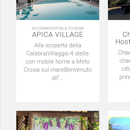
ACCOMMODATION & TOURISM
APICA VILLAGE
Ch
Host
Alla scoperta della
Chia
CalabriaVillaggio 4 stelle
cha
con mobile home a Mirto
cit
Crosia sul mareBenvenuto
princ
all’...