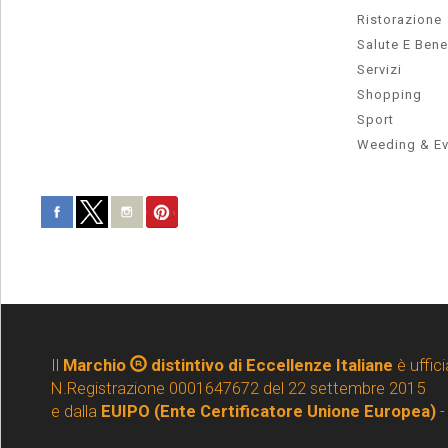
Ristorazione
Salute E Ben
Servizi
Shopping
Sport
Weeding & Ev
Il
Marchio
distintivo di Eccellenze Italiane
è uffici
N.Registrazione 0001647672 del 22 settembre 2015
e dalla
EUIPO (Ente Certificatore Unione Europea)
-