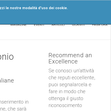
iventa Un Segnalatore
izzi le nostre modalità d'uso dei cookie.
MAGAZINE
EVENTI
ARTICOLI
ISCRIVITI
PAGA ORA
onio
Recommend an
Excellence
Se conosci un’attività
che reputi eccellente,
aliane
puoi segnalarcela e
fare in modo che
ottenga il giusto
inserimento in
riconoscimento
one, che sarà