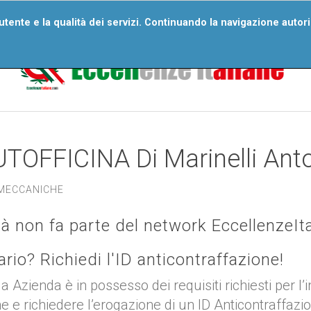
ri Numeri
Wall Of Excellences
Segnala Un’eccellenza
D
'utente e la qualità dei servizi. Continuando la navigazione autor
Domande Frequenti
UTOFFICINA Di Marinelli Ant
 MECCANICHE
tà non fa parte del network EccellenzeIt
tario? Richiedi l'ID anticontraffazione!
ua Azienda è in possesso dei requisiti richiesti per l’
ne e richiedere l’erogazione di un ID Anticontraffazi