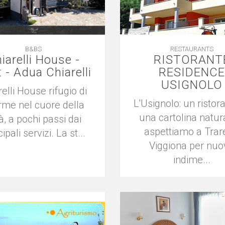
B&BS
RESTAURANTS
iarelli House -
RISTORANT
 - Adua Chiarelli
RESIDENCE
USIGNOLO
relli House rifugio di
L'Usignolo: un ristora
rme nel cuore della
una cartolina natur
tà, a pochi passi dai
aspettiamo a Trar
ipali servizi. La st...
Viggiona per nuo
indime...