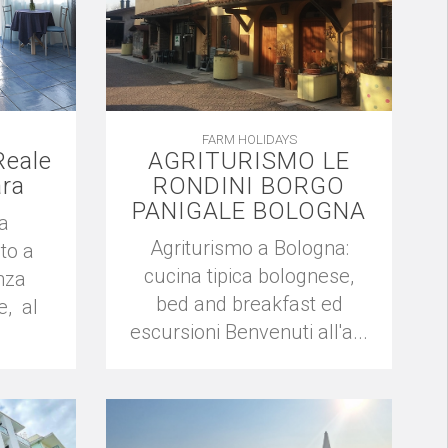
FARM HOLIDAYS
Reale
AGRITURISMO LE
ara
RONDINI BORGO
PANIGALE BOLOGNA
a
Agriturismo a Bologna:
to a
cucina tipica bolognese,
nza
bed and breakfast ed
e, al
escursioni Benvenuti all'a...