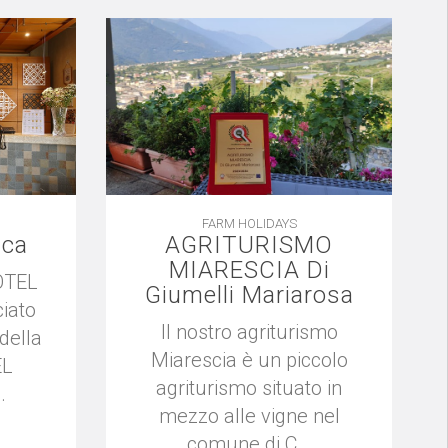
FARM HOLIDAYS
ica
AGRITURISMO
MIARESCIA Di
OTEL
Giumelli Mariarosa
iato
Il nostro agriturismo
 della
Miarescia è un piccolo
EL
agriturismo situato in
.
mezzo alle vigne nel
comune di C...