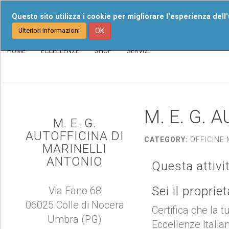
Chi Siamo
I Nost
Questo sito utilizza i cookie per migliorare l'esperienza dell
Ulteriori informazioni
OK
HOME
ECCELLENZE
SHOP
SERVIZI
M. E. G. A
M. E. G.
AUTOFFICINA DI
CATEGORY:
OFFICINE
MARINELLI
ANTONIO
Questa attivi
Sei il proprie
Via Fano 68
06025 Colle di Nocera
Certifica che la t
Umbra (PG)
Eccellenze Italia