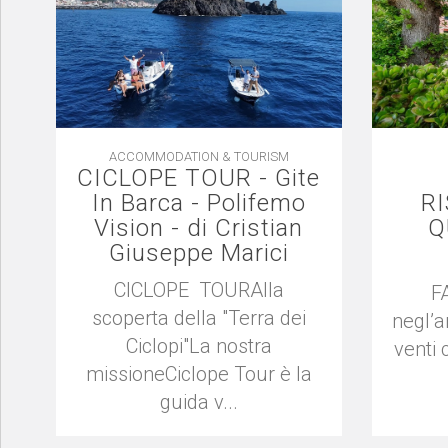
ACCOMMODATION & TOURISM
CICLOPE TOUR - Gite
In Barca - Polifemo
R
Vision - di Cristian
Q
Giuseppe Marici
CICLOPE TOURAlla
F
scoperta della "Terra dei
negl’a
Ciclopi"La nostra
venti 
missioneCiclope Tour è la
guida v...