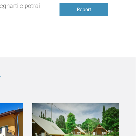
gnarti e potrai
Report